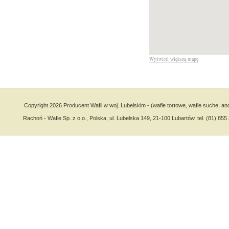
Wyświetl większą mapę
Copyright 2026 Producent Wafli w woj. Lubelskim - (wafle tortowe, wafle suche, an
Rachoń - Wafle Sp. z o.o., Polska, ul. Lubelska 149, 21-100 Lubartów, tel. (81) 855