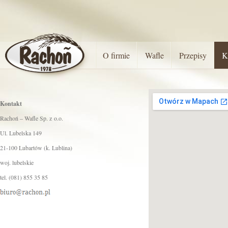
O firmie
Wafle
Przepisy
K
Kontakt
Rachoń – Wafle Sp. z o.o.
Ul. Lubelska 149
21-100 Lubartów (k. Lublina)
woj. lubelskie
tel. (081) 855 35 85