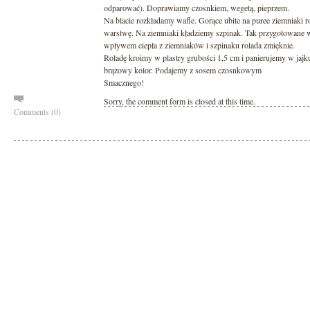
odparować). Doprawiamy czosnkiem, wegetą, pieprzem.
Na blacie rozkładamy wafle. Gorące ubite na puree ziemniaki
warstwę. Na ziemniaki kładziemy szpinak. Tak przygotowane w
wpływem ciepła z ziemniaków i szpinaku rolada zmięknie.
Roladę kroimy w plastry grubości 1,5 cm i panierujemy w jajku 
brązowy kolor. Podajemy z sosem czosnkowym
Smacznego!
Sorry, the comment form is closed at this time.
Comments (0)