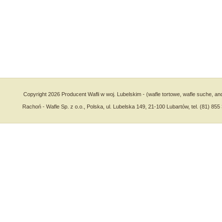
Copyright 2026 Producent Wafli w woj. Lubelskim - (wafle tortowe, wafle suche, an
Rachoń - Wafle Sp. z o.o., Polska, ul. Lubelska 149, 21-100 Lubartów, tel. (81) 855