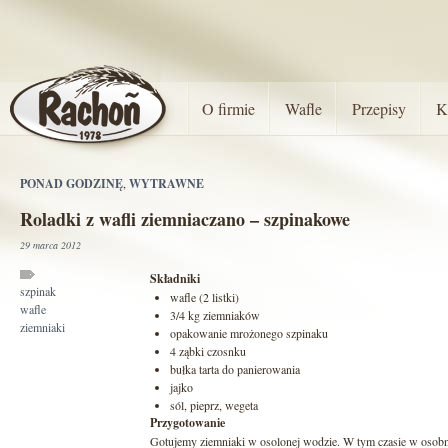
O firmie
Wafle
Przepisy
K
PONAD GODZINĘ
,
WYTRAWNE
Roladki z wafli ziemniaczano – szpinakowe
29 marca 2012
Składniki
szpinak
wafle (2 listki)
wafle
3/4 kg ziemniaków
ziemniaki
opakowanie mrożonego szpinaku
4 ząbki czosnku
bułka tarta do panierowania
jajko
sól, pieprz, wegeta
Przygotowanie
Gotujemy ziemniaki w osolonej wodzie. W tym czasie w oso