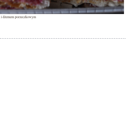
ą i dżemem porzeczkowym