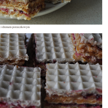
ą i dżemem porzeczkowym