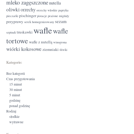
mleko zagęszczone
nutella
oliwki
orzechy
orzechy włoskie
papryka
pischinger
pieczarki
pistacje
prażone migdały
sezam
przyprawy
serek homogenizowany
wafle
wafle
truskawki
szpinak
tortowe
wafle z nutellą
winogrona
wiórki kokosowe
ziemniaki
śliwki
Kategorie:
Bez kategorii
Czas przygotowania
15 minut
30 minut
5 minut
godzinę
ponad godzinę
Rodzaj
słodkie
wytrawne