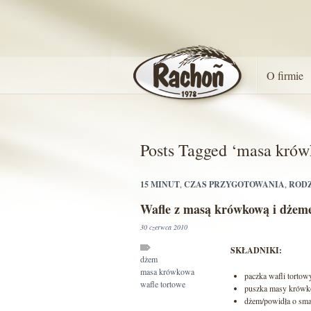
O firmie
Posts Tagged ‘masa kró
15 MINUT
,
CZAS PRZYGOTOWANIA
,
ROD
Wafle z masą krówkową i dże
30 czerwca 2010
SKŁADNIKI:
dżem
masa krówkowa
paczka wafli tortow
wafle tortowe
puszka masy krówk
dżem/powidła o sm