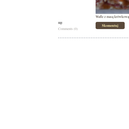
Wafle z masą krówkow
Skomentuj
Comments (0)