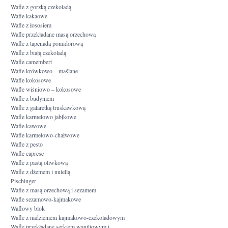
Wafle z gorzką czekoladą
Wafle kakaowe
Wafle z łososiem
Wafle przekładane masą orzechową
Wafle z tapenadą pomidorową
Wafle z białą czekoladą
Wafle camembert
Wafle krówkowo – maślane
Wafle kokosowe
Wafle wiśniowo – kokosowe
Wafle z budyniem
Wafle z galaretką truskawkową
Wafle karmelowo jabłkowe
Wafle kawowe
Wafle karmelowo-chałwowe
Wafle z pesto
Wafle caprese
Wafle z pastą oliwkową
Wafle z dżemem i nutellą
Pischinger
Wafle z masą orzechową i sezamem
Wafle sezamowo-kajmakowe
Waflowy blok
Wafle z nadzieniem kajmakowo-czekoladowym
Wafle przekładane serkiem waniliowym i