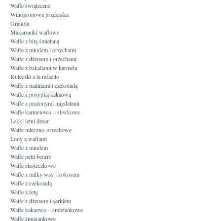
Wafle świąteczne
Winogronowa przekąska
Granola
Makaroniki waflowe
Wafle z bitą śmietaną
Wafle z miodem i orzechami
Wafle z dżemem i orzechami
Wafle z bakaliami w karmelu
Kuleczki a la rafaello
Wafle z malinami i czekoladą
Wafle z posypką kakaową
Wafle z prażonymi migdałami
Wafle karmelowo – śliwkowe
Lekki letni deser
Wafle mleczno-orzechowe
Lody z waflami
Wafle z miodem
Wafle petit beurre
Wafle ciasteczkowe
Wafle z milky way i kokosem
Wafle z czekoladą
Wafle z fetą
Wafle z dżemem i serkiem
Wafle kakaowo – śmietankowe
Wafle śmietankowe