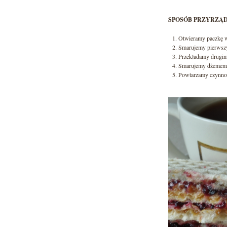
SPOSÓB PRZYRZĄD
Otwieramy paczkę w
Smarujemy pierwszy
Przekładamy drugim
Smarujemy dżemem
Powtarzamy czynnośc