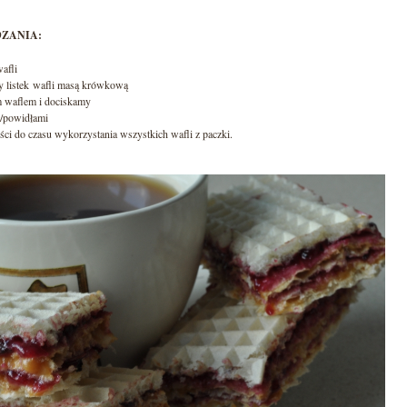
ZANIA:
afli
 listek wafli masą krówkową
 waflem i dociskamy
/powidłami
i do czasu wykorzystania wszystkich wafli z paczki.