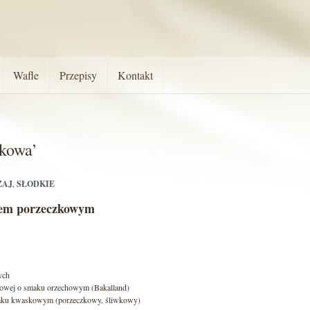
Wafle
Przepisy
Kontakt
wkowa’
ZAJ
,
SŁODKIE
mem porzeczkowym
ych
owej o smaku orzechowym (Bakalland)
aku kwaskowym (porzeczkowy, śliwkowy)