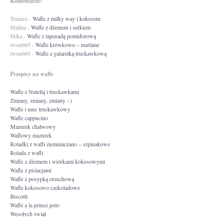
Komentarze:
Tomasz
-
Wafle z milky way i kokosem
Malina
-
Wafle z dżemem i serkiem
Mika
-
Wafle z tapenadą pomidorową
iwon665
-
Wafle krówkowo – maślane
iwon665
-
Wafle z galaretką truskawkową
Przepisy na wafle
Wafle z Nutellą i truskawkami
Zmiany, zmiany, zmiany :-)
Wafle i mus truskawkowy
Wafle cappucino
Mazurek chałwowy
Waflowy mazurek
Roladki z wafli ziemniaczano – szpinakowe
Rolada z wafli
Wafle z dżemem i wiórkami kokosowymi
Wafle z pistacjami
Wafle z posypką orzechową
Wafle kokosowo czekoladowe
Biscotti
Wafle a la prince polo
Wesołych świąt