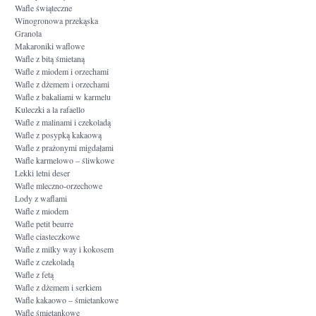
Wafle świąteczne
Winogronowa przekąska
Granola
Makaroniki waflowe
Wafle z bitą śmietaną
Wafle z miodem i orzechami
Wafle z dżemem i orzechami
Wafle z bakaliami w karmelu
Kuleczki a la rafaello
Wafle z malinami i czekoladą
Wafle z posypką kakaową
Wafle z prażonymi migdałami
Wafle karmelowo – śliwkowe
Lekki letni deser
Wafle mleczno-orzechowe
Lody z waflami
Wafle z miodem
Wafle petit beurre
Wafle ciasteczkowe
Wafle z milky way i kokosem
Wafle z czekoladą
Wafle z fetą
Wafle z dżemem i serkiem
Wafle kakaowo – śmietankowe
Wafle śmietankowe