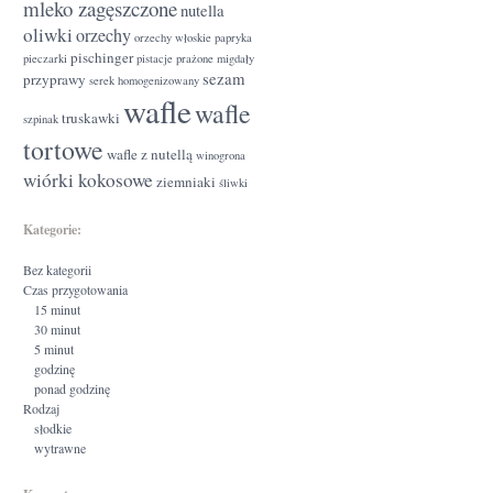
mleko zagęszczone
nutella
oliwki
orzechy
orzechy włoskie
papryka
pischinger
pieczarki
pistacje
prażone migdały
sezam
przyprawy
serek homogenizowany
wafle
wafle
truskawki
szpinak
tortowe
wafle z nutellą
winogrona
wiórki kokosowe
ziemniaki
śliwki
Kategorie:
Bez kategorii
Czas przygotowania
15 minut
30 minut
5 minut
godzinę
ponad godzinę
Rodzaj
słodkie
wytrawne