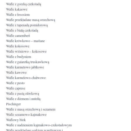
Wafle z gorzką czekoladą
Wafle kakaowe
Wafle z łososiem
Wafle przekładane masą orzechową
Wafle z tapenadą pomidorową
Wafle z białą czekoladą
Wafle camembert
Wafle krówkowo – maślane
Wafle kokosowe
Wafle wiśniowo – kokosowe
Wafle z budyniem
Wafle z galaretką truskawkową
Wafle karmelowo jabłkowe
Wafle kawowe
Wafle karmelowo-chałwowe
Wafle z pesto
Wafle caprese
Wafle z pastą oliwkową
Wafle z dżemem i nutellą
Pischinger
Wafle z masą orzechową i sezamem
Wafle sezamowo-kajmakowe
Waflowy blok
Wafle z nadzieniem kajmakowo-czekoladowym
Wafle przekładane serkiem waniliowym i