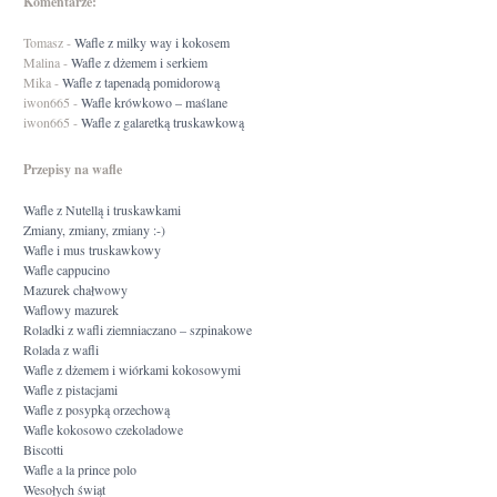
Komentarze:
Tomasz
-
Wafle z milky way i kokosem
Malina
-
Wafle z dżemem i serkiem
Mika
-
Wafle z tapenadą pomidorową
iwon665
-
Wafle krówkowo – maślane
iwon665
-
Wafle z galaretką truskawkową
Przepisy na wafle
Wafle z Nutellą i truskawkami
Zmiany, zmiany, zmiany :-)
Wafle i mus truskawkowy
Wafle cappucino
Mazurek chałwowy
Waflowy mazurek
Roladki z wafli ziemniaczano – szpinakowe
Rolada z wafli
Wafle z dżemem i wiórkami kokosowymi
Wafle z pistacjami
Wafle z posypką orzechową
Wafle kokosowo czekoladowe
Biscotti
Wafle a la prince polo
Wesołych świąt