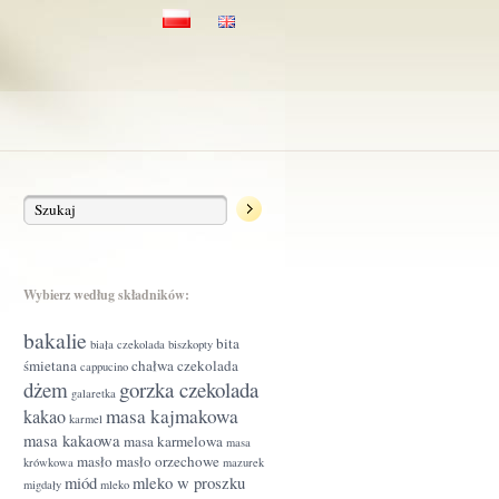
Wybierz według składników:
bakalie
bita
biała czekolada
biszkopty
śmietana
chałwa
czekolada
cappucino
dżem
gorzka czekolada
galaretka
masa kajmakowa
kakao
karmel
masa kakaowa
masa karmelowa
masa
masło
masło orzechowe
krówkowa
mazurek
miód
mleko w proszku
migdały
mleko