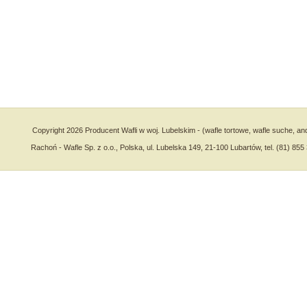
Copyright 2026 Producent Wafli w woj. Lubelskim - (wafle tortowe, wafle suche, an
Rachoń - Wafle Sp. z o.o., Polska, ul. Lubelska 149, 21-100 Lubartów, tel. (81) 855