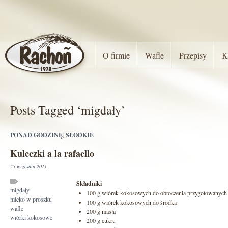
O firmie
Wafle
Przepisy
K
Posts Tagged ‘migdały’
PONAD GODZINĘ
,
SŁODKIE
Kuleczki a la rafaello
25 września 2011
Składniki
migdały
100 g wiórek kokosowych do obtoczenia przygotowanych
mleko w proszku
100 g wiórek kokosowych do środka
wafle
200 g masła
wiórki kokosowe
200 g cukru