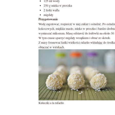
125 ml wody
250 g mleka w proszku
2 listki wafla
migdały
Przygotowanie
Wodę zagotować, rozpuścić w niej cukier i ostudzić. Po ostud
kokosowych, miękkie masło, mleko w proszku i bardzo drobno
wymieszać mikserem. Masę odstawić do lodówki na około 30 mi
W tym czasie sparzyć migdały wrzątkiem i obrać ze skórek.
Z masy formować kulki wielkości rafaello wkładając do środka
obtaczać w wiórkach.
Kuleczki a la rafaello