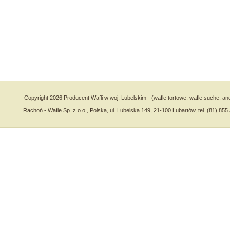
Copyright 2026 Producent Wafli w woj. Lubelskim - (wafle tortowe, wafle suche, an
Rachoń - Wafle Sp. z o.o., Polska, ul. Lubelska 149, 21-100 Lubartów, tel. (81) 855