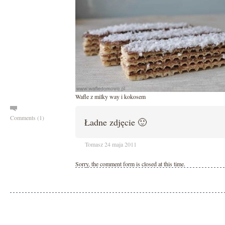
Wafle z milky way i kokosem
Comments (1)
Ładne zdjęcie 🙂
Tomasz 24 maja 2011
Sorry, the comment form is closed at this time.