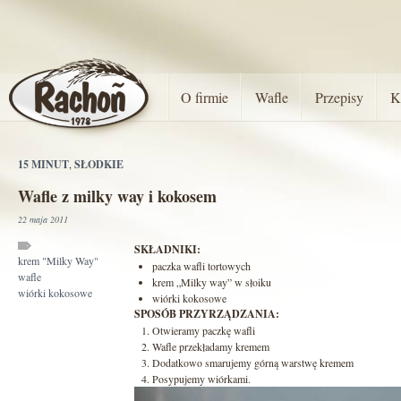
O firmie
Wafle
Przepisy
K
15 MINUT
,
SŁODKIE
Wafle z milky way i kokosem
22 maja 2011
SKŁADNIKI:
krem "Milky Way"
paczka wafli tortowych
wafle
krem „Milky way” w słoiku
wiórki kokosowe
wiórki kokosowe
SPOSÓB PRZYRZĄDZANIA:
Otwieramy paczkę wafli
Wafle przekładamy kremem
Dodatkowo smarujemy górną warstwę kremem
Posypujemy wiórkami.