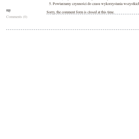
Powtarzamy czynności do czasu wykorzystania wszystkich 
Sorry, the comment form is closed at this time.
Comments (0)