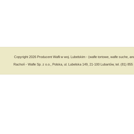
Copyright 2026 Producent Wafli w woj. Lubelskim - (wafle tortowe, wafle suche, an
Rachoń - Wafle Sp. z o.o., Polska, ul. Lubelska 149, 21-100 Lubartów, tel. (81) 855