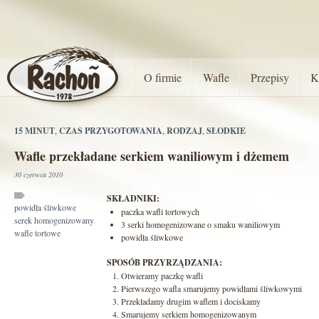
O firmie
Wafle
Przepisy
K
15 MINUT
,
CZAS PRZYGOTOWANIA
,
RODZAJ
,
SŁODKIE
Wafle przekładane serkiem waniliowym i dżemem
30 czerwca 2010
SKŁADNIKI:
powidła śliwkowe
paczka wafli tortowych
serek homogenizowany
3 serki homogenizowane o smaku waniliowym
wafle tortowe
powidła śliwkowe
SPOSÓB PRZYRZĄDZANIA:
Otwieramy paczkę wafli
Pierwszego wafla smarujemy powidłami śliwkowymi
Przekładamy drugim waflem i dociskamy
Smarujemy serkiem homogenizowanym