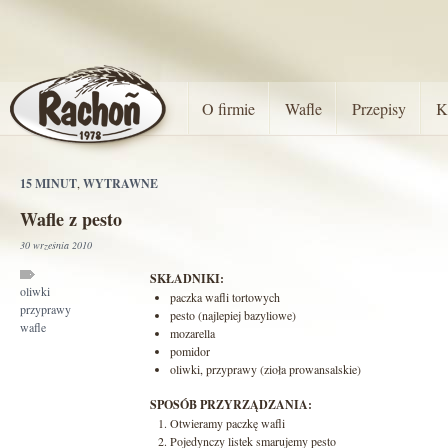
O firmie
Wafle
Przepisy
K
15 MINUT
,
WYTRAWNE
Wafle z pesto
30 września 2010
SKŁADNIKI:
oliwki
paczka wafli tortowych
przyprawy
pesto (najlepiej bazyliowe)
wafle
mozarella
pomidor
oliwki, przyprawy (zioła prowansalskie)
SPOSÓB PRZYRZĄDZANIA:
Otwieramy paczkę wafli
Pojedynczy listek smarujemy pesto