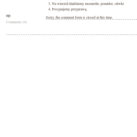
Na wierzch kładziemy mozarelle, pomidor, oliwki
Posypujemy przyprawą.
Sorry, the comment form is closed at this time.
Comments (0)