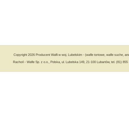
Copyright 2026 Producent Wafli w woj. Lubelskim - (wafle tortowe, wafle suche, an
Rachoń - Wafle Sp. z o.o., Polska, ul. Lubelska 149, 21-100 Lubartów, tel. (81) 855