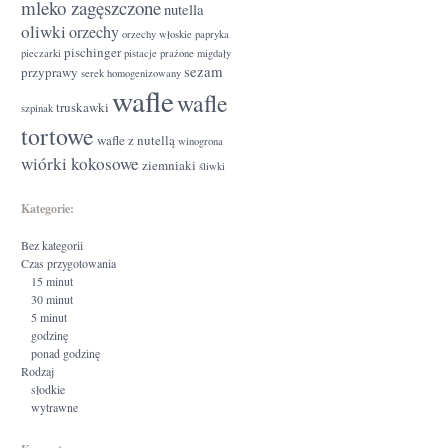
mleko zagęszczone
nutella
oliwki
orzechy
orzechy włoskie
papryka
pischinger
pieczarki
pistacje
prażone migdały
sezam
przyprawy
serek homogenizowany
wafle
wafle
truskawki
szpinak
tortowe
wafle z nutellą
winogrona
wiórki kokosowe
ziemniaki
śliwki
Kategorie:
Bez kategorii
Czas przygotowania
15 minut
30 minut
5 minut
godzinę
ponad godzinę
Rodzaj
słodkie
wytrawne