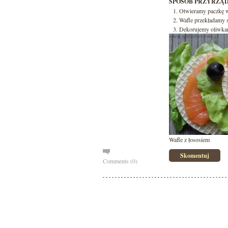
SPOSÓB PRZYRZĄD
Otwieramy paczkę w
Wafle przekładamy s
Dekorujemy oliwka
Wafle z łososiem
Skomentuj
Comments (0)