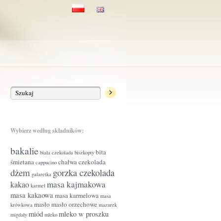
Wybierz według składników:
bakalie
bita
biała czekolada
biszkopty
śmietana
chałwa
czekolada
cappucino
dżem
gorzka czekolada
galaretka
masa kajmakowa
kakao
karmel
masa kakaowa
masa karmelowa
masa
masło
masło orzechowe
krówkowa
mazurek
miód
mleko w proszku
migdały
mleko