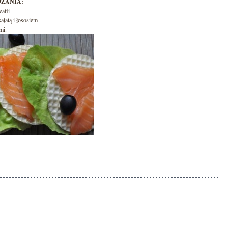
ZANIA:
afli
ałatą i łososiem
mi.