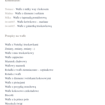
Komentarze:
Tomasz
-
Wafle z milky way i kokosem
Malina
-
Wafle z dżemem i serkiem
Mika
-
Wafle z tapenadą pomidorową
iwon665
-
Wafle krówkowo – maślane
iwon665
-
Wafle z galaretką truskawkową
Przepisy na wafle
Wafle z Nutellą i truskawkami
Zmiany, zmiany, zmiany :-)
Wafle i mus truskawkowy
Wafle cappucino
Mazurek chałwowy
Waflowy mazurek
Roladki z wafli ziemniaczano – szpinakowe
Rolada z wafli
Wafle z dżemem i wiórkami kokosowymi
Wafle z pistacjami
Wafle z posypką orzechową
Wafle kokosowo czekoladowe
Biscotti
Wafle a la prince polo
Wesołych świąt