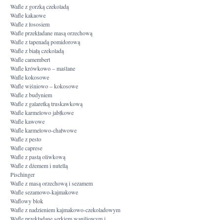
Wafle z gorzką czekoladą
Wafle kakaowe
Wafle z łososiem
Wafle przekładane masą orzechową
Wafle z tapenadą pomidorową
Wafle z białą czekoladą
Wafle camembert
Wafle krówkowo – maślane
Wafle kokosowe
Wafle wiśniowo – kokosowe
Wafle z budyniem
Wafle z galaretką truskawkową
Wafle karmelowo jabłkowe
Wafle kawowe
Wafle karmelowo-chałwowe
Wafle z pesto
Wafle caprese
Wafle z pastą oliwkową
Wafle z dżemem i nutellą
Pischinger
Wafle z masą orzechową i sezamem
Wafle sezamowo-kajmakowe
Waflowy blok
Wafle z nadzieniem kajmakowo-czekoladowym
Wafle przekładane serkiem waniliowym i