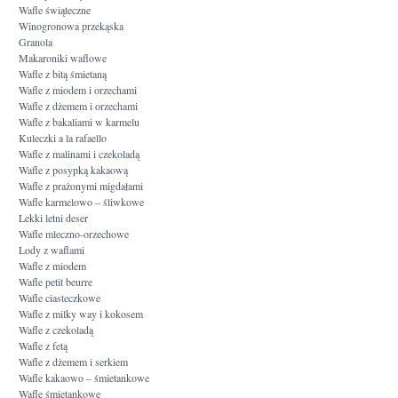
Wafle świąteczne
Winogronowa przekąska
Granola
Makaroniki waflowe
Wafle z bitą śmietaną
Wafle z miodem i orzechami
Wafle z dżemem i orzechami
Wafle z bakaliami w karmelu
Kuleczki a la rafaello
Wafle z malinami i czekoladą
Wafle z posypką kakaową
Wafle z prażonymi migdałami
Wafle karmelowo – śliwkowe
Lekki letni deser
Wafle mleczno-orzechowe
Lody z waflami
Wafle z miodem
Wafle petit beurre
Wafle ciasteczkowe
Wafle z milky way i kokosem
Wafle z czekoladą
Wafle z fetą
Wafle z dżemem i serkiem
Wafle kakaowo – śmietankowe
Wafle śmietankowe