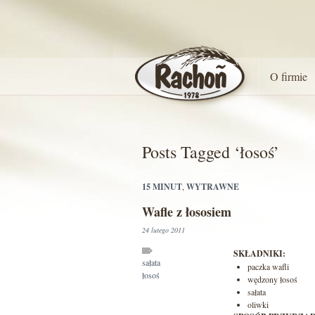
O firmie
Posts Tagged ‘łosoś’
15 MINUT
,
WYTRAWNE
Wafle z łososiem
24 lutego 2011
SKŁADNIKI:
sałata
paczka wafli
łosoś
wędzony łosoś
sałata
oliwki